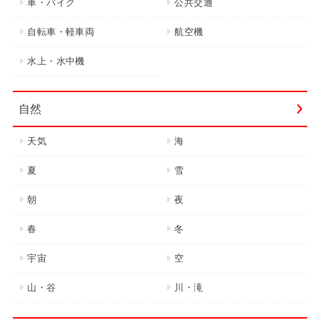
車・バイク
公共交通
自転車・軽車両
航空機
水上・水中機
自然
天気
海
夏
雪
朝
夜
春
冬
宇宙
空
山・谷
川・滝