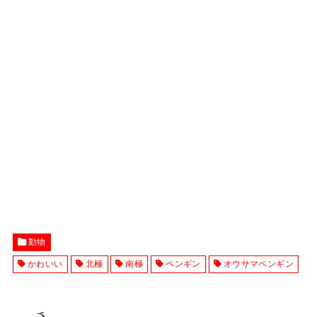
動物
かわいい
北極
南極
ペンギン
オウサマペンギン