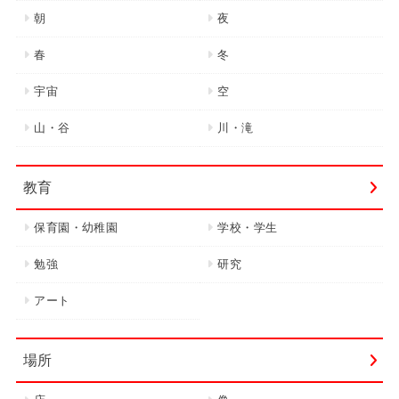
朝
夜
春
冬
宇宙
空
山・谷
川・滝
教育
保育園・幼稚園
学校・学生
勉強
研究
アート
場所