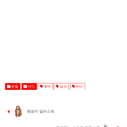
동물
바다
북극
남극
바다
원숭이 일러스트