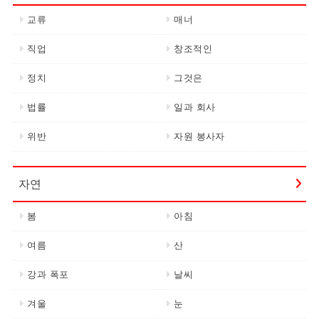
교류
매너
직업
창조적인
정치
그것은
법률
일과 회사
위반
자원 봉사자
자연
봄
아침
여름
산
강과 폭포
날씨
겨울
눈