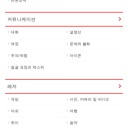
관혼상제
커뮤니케이션
대화
설명선
애정
문제와 불화
주의/위험
아이콘
얼굴 표정과 제스처
레저
게임
사진, 카메라 및 비디오
야외
여행
취미
음악