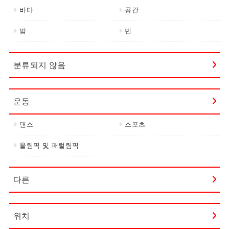
바다
공간
밤
빈
분류되지 않음
운동
댄스
스포츠
올림픽 및 패럴림픽
다른
위치