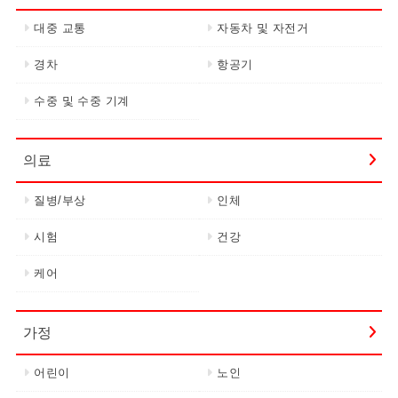
대중 교통
자동차 및 자전거
경차
항공기
수중 및 수중 기계
의료
질병/부상
인체
시험
건강
케어
가정
어린이
노인