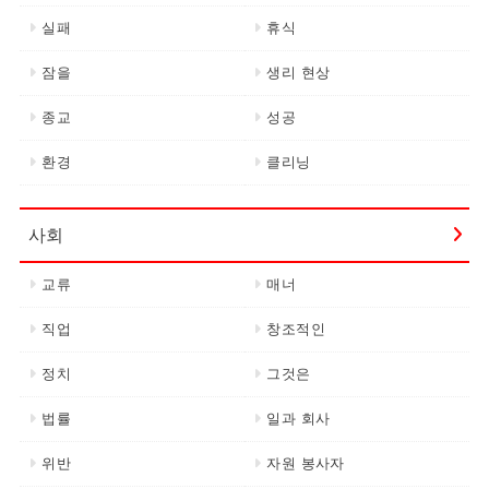
실패
휴식
잠을
생리 현상
종교
성공
환경
클리닝
사회
교류
매너
직업
창조적인
정치
그것은
법률
일과 회사
위반
자원 봉사자