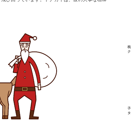
枕
ク
子
タ