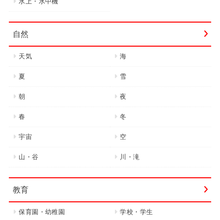
水上・水中機
自然
天気
海
夏
雪
朝
夜
春
冬
宇宙
空
山・谷
川・滝
教育
保育園・幼稚園
学校・学生