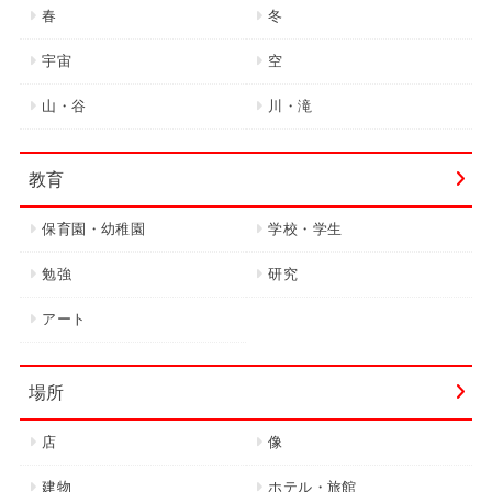
春
冬
宇宙
空
山・谷
川・滝
教育
保育園・幼稚園
学校・学生
勉強
研究
アート
場所
店
像
建物
ホテル・旅館